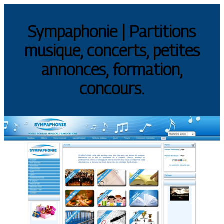
Sympaphonie | Partitions
musique, concerts, petites
annonces, formation,
concours.